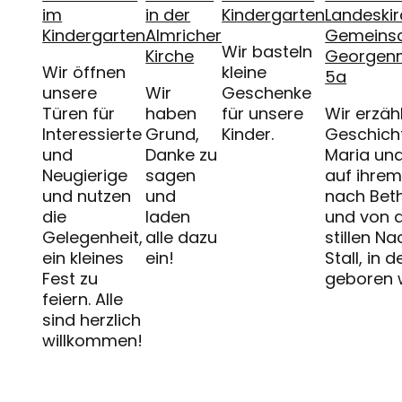
im
in der
Kindergarten
Landeskir
Kindergarten
Almricher
Gemeinsc
Wir basteln
Kirche
Georgen
Wir öffnen
kleine
5a
unsere
Wir
Geschenke
Türen für
haben
für unsere
Wir erzäh
Interessierte
Grund,
Kinder.
Geschich
und
Danke zu
Maria un
Neugierige
sagen
auf ihre
und nutzen
und
nach Bet
die
laden
und von 
Gelegenheit,
alle dazu
stillen Na
ein kleines
ein!
Stall, in 
Fest zu
geboren 
feiern. Alle
sind herzlich
willkommen!