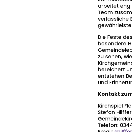
arbeitet eng
Team zusamm
verlässliche
gewährleiste
Die Feste de
besondere H
Gemeindelebe
zu sehen, wi
Kirchgemein
bereichert un
entstehen Be
und Erinnerun
Kontakt zum
Kirchspiel F
Stefan Hilffe
Gemeindekir
Telefon: 034
Email:
shilff