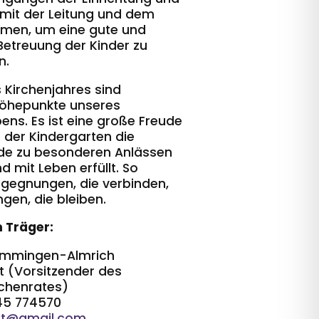
 mit der Leitung und dem
en, um eine gute und
 Betreuung der Kinder zu
n.
s Kirchenjahres sind
öhepunkte unseres
ns. Es ist eine große Freude
e der Kindergarten die
de zu besonderen Anlässen
d mit Leben erfüllt. So
gegnungen, die verbinden,
gen, die bleiben.
 Träger:
lemmingen-Almrich
rt (Vorsitzender des
chenrates)
45 774570
ert@gmail.com