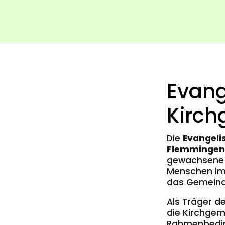
Evang
Kirc
Die
Evangeli
Flemmingen
gewachsene 
Menschen im
das Gemeinde
Als Träger d
die Kirchgem
Rahmenbedin